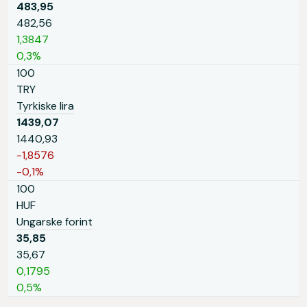
483,95
482,56
1,3847
0,3%
100
TRY
Tyrkiske lira
1439,07
1440,93
-1,8576
-0,1%
100
HUF
Ungarske forint
35,85
35,67
0,1795
0,5%