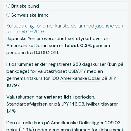
Britiske pund
Schweiziske franc
Kursudvikling for amerikanske dollar mod japanske yen
siden 04.09.2019
Japanske Yen er overordnet set styrket overfor
Amerikanske Dollar
, som er
faldet 0,3%
gennem
perioden fra 04.09.2019.
I tidsrummet er der registreret 253 dagskurser (kun på
bankdage) for valutakrydset USD/JPY med en
gennemsnitskurs for 100
Amerikanske Dollar
på JPY
10797.
Valutakursen har
varieret lidt
i perioden.
Standardafvigelsen er på JPY 146,03, hvilket tilsvarer
1,4%.
Den aktuelle kurs på
Amerikanske Dollar
ligger 209,03
point (-1,9%) under gennemsnitskursen for tidsrummet.