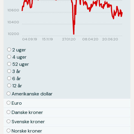
10600
10400
10200
04.09.19
15.11.19
27.01.20
08.04.20
20.06.20
2 uger
4 uger
52 uger
3 år
6 år
12 år
Amerikanske dollar
Euro
Danske kroner
Svenske kroner
Norske kroner