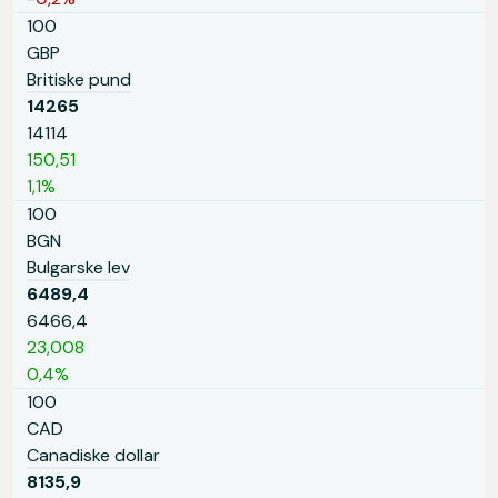
100
GBP
Britiske pund
14265
14114
150,51
1,1%
100
BGN
Bulgarske lev
6489,4
6466,4
23,008
0,4%
100
CAD
Canadiske dollar
8135,9