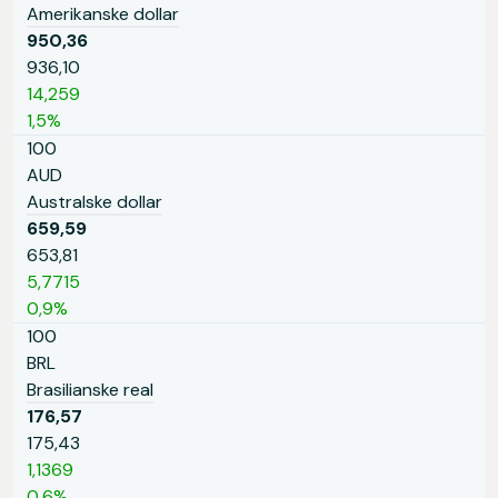
Amerikanske dollar
950,36
936,10
14,259
1,5%
100
AUD
Australske dollar
659,59
653,81
5,7715
0,9%
100
BRL
Brasilianske real
176,57
175,43
1,1369
0,6%