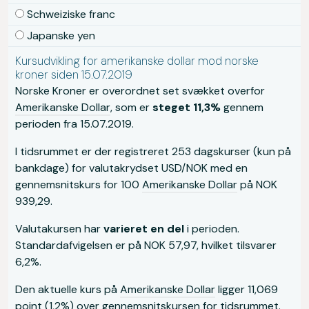
Schweiziske franc
Japanske yen
Kursudvikling for amerikanske dollar mod norske
kroner siden 15.07.2019
Norske Kroner er overordnet set svækket overfor
Amerikanske Dollar
, som er
steget 11,3%
gennem
perioden fra 15.07.2019.
I tidsrummet er der registreret 253 dagskurser (kun på
bankdage) for valutakrydset USD/NOK med en
gennemsnitskurs for 100
Amerikanske Dollar
på NOK
939,29.
Valutakursen har
varieret en del
i perioden.
Standardafvigelsen er på NOK 57,97, hvilket tilsvarer
6,2%.
Den aktuelle kurs på
Amerikanske Dollar
ligger 11,069
point (1,2%) over gennemsnitskursen for tidsrummet.