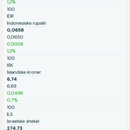
1,2%
100
IDR
Indonesiske rupiah
0,0658
0,0650
0,0008
1,2%
100
ISK
Islandske kroner
6,74
6,69
0,0496
0,7%
100
ILS
Israelske shekel
274,73