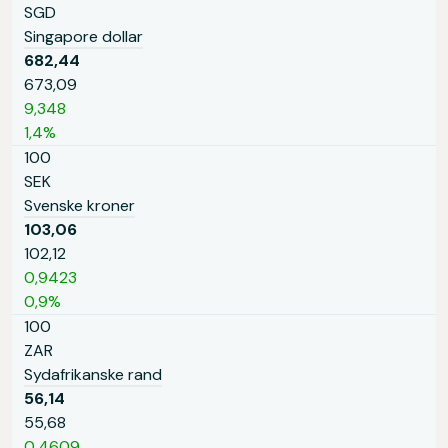
SGD
Singapore dollar
682,44
673,09
9,348
1,4%
100
SEK
Svenske kroner
103,06
102,12
0,9423
0,9%
100
ZAR
Sydafrikanske rand
56,14
55,68
0,4609