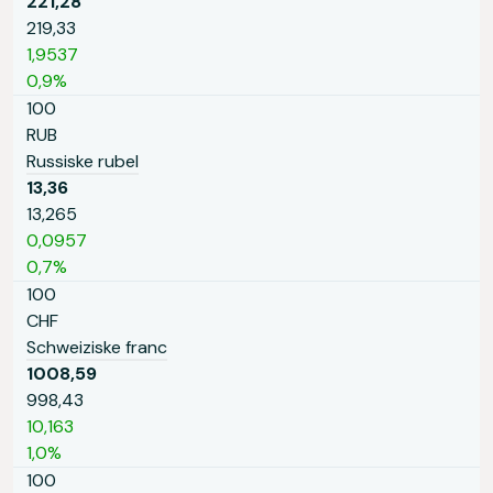
221,28
219,33
1,9537
0,9%
100
RUB
Russiske rubel
13,36
13,265
0,0957
0,7%
100
CHF
Schweiziske franc
1008,59
998,43
10,163
1,0%
100