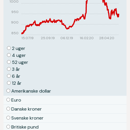
1000
950
900
850
15.07.19
25.09.19
06.12.19
16.02.20
28.04.20
2 uger
4 uger
52 uger
3 år
6 år
12 år
Amerikanske dollar
Euro
Danske kroner
Svenske kroner
Britiske pund