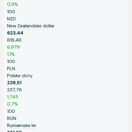
0,9%
100
NZD
New Zealandske dollar
623,44
616,46
6,979
1,1%
100
PLN
Polske zloty
239,51
237,76
1,745
0,7%
100
RON
Rumænske lei