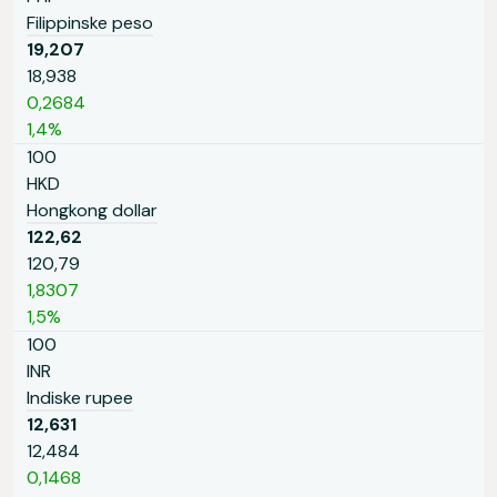
Filippinske peso
19,207
18,938
0,2684
1,4%
100
HKD
Hongkong dollar
122,62
120,79
1,8307
1,5%
100
INR
Indiske rupee
12,631
12,484
0,1468