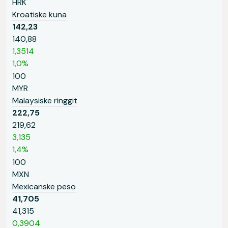
HRK
Kroatiske kuna
142,23
140,88
1,3514
1,0%
100
MYR
Malaysiske ringgit
222,75
219,62
3,135
1,4%
100
MXN
Mexicanske peso
41,705
41,315
0,3904