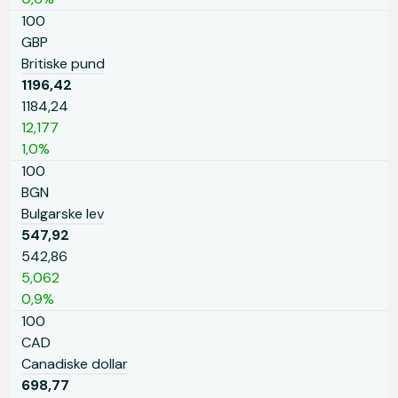
100
GBP
Britiske pund
1196,42
1184,24
12,177
1,0%
100
BGN
Bulgarske lev
547,92
542,86
5,062
0,9%
100
CAD
Canadiske dollar
698,77