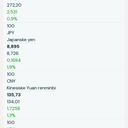
272,20
2,531
0,9%
100
JPY
Japanske yen
8,895
8,726
0,1684
1,9%
100
CNY
Kinesiske Yuan renminbi
135,73
134,01
1,7258
1,3%
100