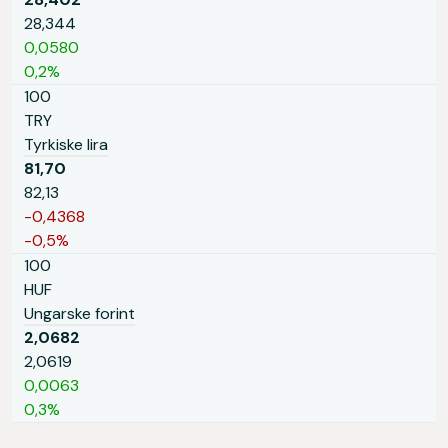
28,344
0,0580
0,2%
100
TRY
Tyrkiske lira
81,70
82,13
-0,4368
-0,5%
100
HUF
Ungarske forint
2,0682
2,0619
0,0063
0,3%