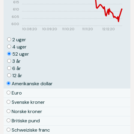
615
610
605
600
10.08.20
10.09.20
11.10.20
11.11.20
12.12.20
2 uger
4 uger
52 uger
3 år
6 år
12 år
Amerikanske dollar
Euro
Svenske kroner
Norske kroner
Britiske pund
Schweiziske franc