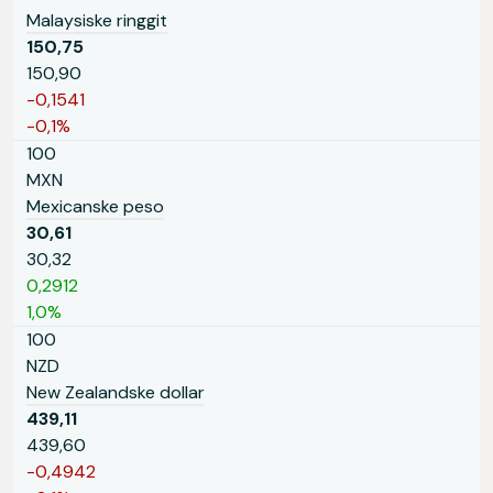
Malaysiske ringgit
150,75
150,90
-0,1541
-0,1%
100
MXN
Mexicanske peso
30,61
30,32
0,2912
1,0%
100
NZD
New Zealandske dollar
439,11
439,60
-0,4942