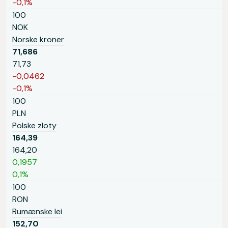
-0,1%
100
NOK
Norske kroner
71,686
71,73
-0,0462
-0,1%
100
PLN
Polske zloty
164,39
164,20
0,1957
0,1%
100
RON
Rumænske lei
152,70