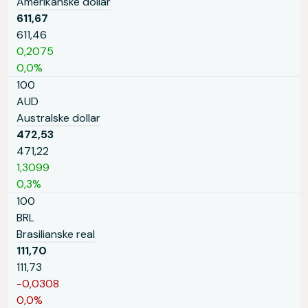
Amerikanske dollar
611,67
611,46
0,2075
0,0%
100
AUD
Australske dollar
472,53
471,22
1,3099
0,3%
100
BRL
Brasilianske real
111,70
111,73
-0,0308
0,0%